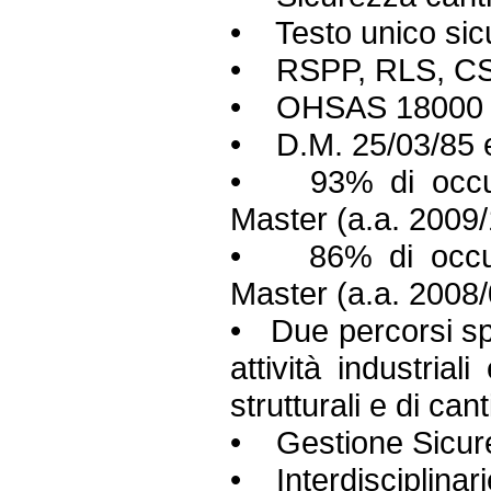
• Testo unico sic
• RSPP, RLS, C
• OHSAS 18000
• D.M. 25/03/85 
• 93% di occupa
Master (a.a. 2009/
• 86% di occupa
Master (a.a. 2008/
• Due percorsi spe
attività industria
strutturali e di can
• Gestione Sicure
• Interdisciplinari