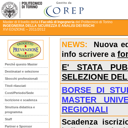
Master di II livello della
I Facoltà di Ingegneria
del Politecnico di Torino
INGEGNERIA DELLA SICUREZZA E ANALISI DEI RISCHI
XVI EDIZIONE – 2011/2012
NEWS:
Nuova edi
fo
info scrivere a
E' STATA PU
Perchè questo Master
Destinatari e selezione
SELEZIONE DE
Sbocchi professionali
Titoli rilasciati
BORSE DI STU
Costi/Periodo/Sede
MASTER UNIVE
Iscrizione e scadenza
REGIONALI
Struttura didattica e
programma
Staff
Scadenza iscrizi
Partner e Sponsor