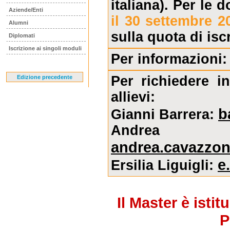
italiana). Per le
Aziende/Enti
il 30 settembre 2
Alumni
sulla quota di isc
Diplomati
Iscrizione ai singoli moduli
Per informazioni
Per richiedere i
Edizione precedente
allievi:
b
Gianni Barrera:
Andre
andrea.cavazzoni
e
Ersilia Liguigli:
Il Master è istit
P