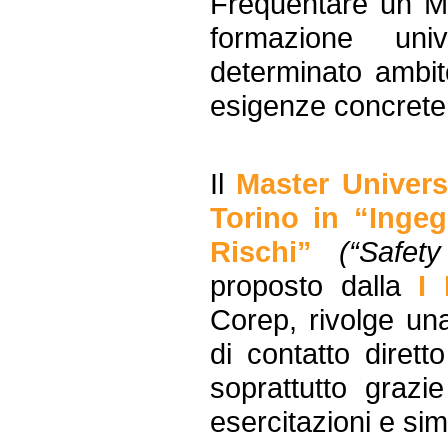
Frequentare un Ma
formazione univ
determinato ambit
esigenze concrete 
Il
Master Universi
Torino in “Ingeg
Rischi”
(“Safety
proposto dalla
I
Corep, rivolge una
di contatto diret
soprattutto grazi
esercitazioni e sim